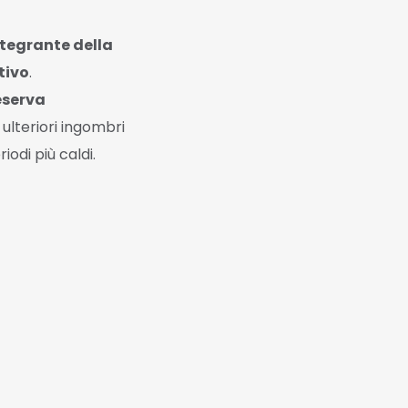
ntegrante della
tivo
.
eserva
ulteriori ingombri
iodi più caldi.