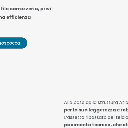
 filo carrozzeria, privi
ma efficienza
onoscocca
Alla base della struttura Atlan
per la sua leggerezza e r
L’assetto ribassato del telai
pavimento tecnico, che ot