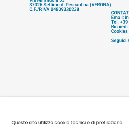
Via Mirandola 33
37026 Settimo di Pescantina (VERONA)
C.F./P.IVA 04809330238
CONTAT
Email:
i
Tel.
+39 
Richiedi
Cookies 
Seguici 
Questo sito utilizza cookie tecnici e di profilazione.